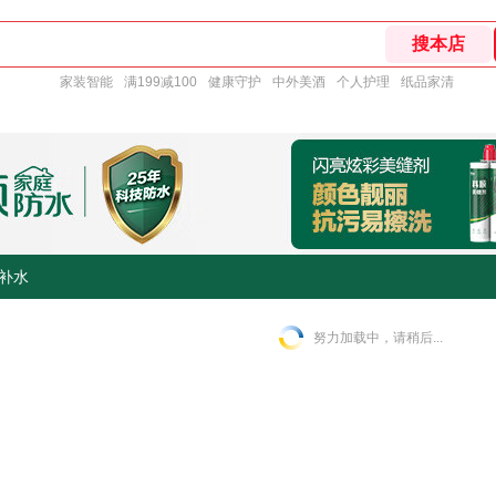
家装智能
满199减100
健康守护
中外美酒
个人护理
纸品家清
补水
努力加载中，请稍后...